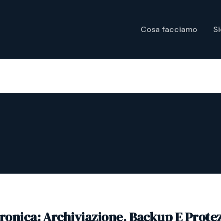
Cosa facciamo
S
tronica: Archiviazione, Backup E Prote