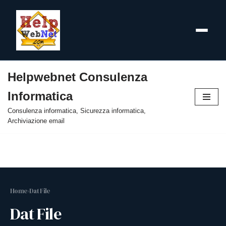
Helpwebnet Consulenza
Vai
Informatica
al
contenuto
Consulenza informatica, Sicurezza informatica,
Archiviazione email
Home
›
Dat File
Dat File