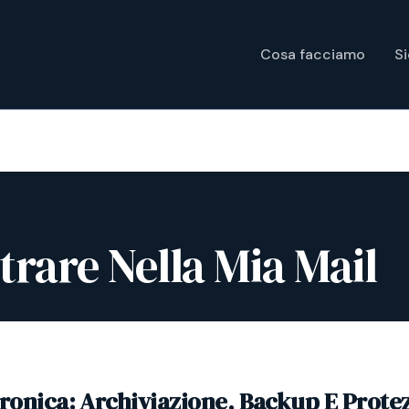
Cosa facciamo
S
rare Nella Mia Mail
tronica: Archiviazione, Backup E Prote