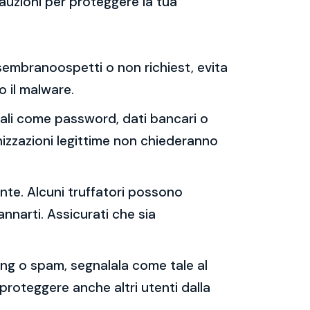
auzioni per proteggere la tua
e sembranoospetti o non richiest, evita
 o il malware.
sonali come password, dati bancari o
nizzazioni legittime non chiederanno
ente. Alcuni truffatori possono
annarti. Assicurati che sia
shing o spam, segnalala come tale al
 proteggere anche altri utenti dalla