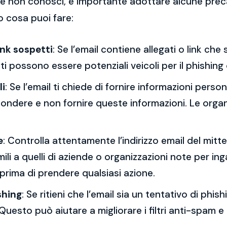
 che non conosci, è importante adottare alcune prec
o cosa puoi fare:
ink sospetti
: Se l’email contiene allegati o link ch
esti possono essere potenziali veicoli per il phishing
li
: Se l’email ti chiede di fornire informazioni per
spondere e non fornire queste informazioni. Le orga
e
: Controlla attentamente l’indirizzo email del mitt
mili a quelli di aziende o organizzazioni note per ing
 prima di prendere qualsiasi azione.
shing
: Se ritieni che l’email sia un tentativo di phi
Questo può aiutare a migliorare i filtri anti-spam e