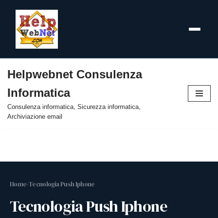
Helpwebnet Consulenza
Vai
Informatica
al
contenuto
Consulenza informatica, Sicurezza informatica,
Archiviazione email
Home
›
Tecnologia Push Iphone
Tecnologia Push Iphone