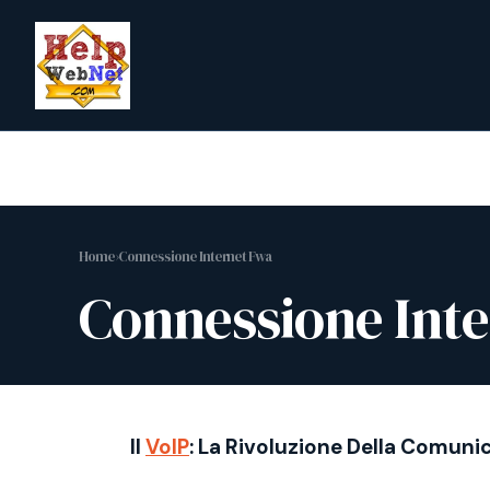
Vai
al
contenuto
Home
›
Connessione Internet Fwa
Connessione Int
Il
VoIP
: La Rivoluzione Della Comuni