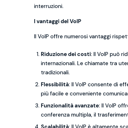
interruzioni.
I vantaggi del VoIP
Il VoIP offre numerosi vantaggi rispet
Riduzione dei costi
: Il VoIP può r
internazionali. Le chiamate tra ut
tradizionali.
Flessibilità
: Il VoIP consente di 
più facile e conveniente comunica
Funzionalità avanzate
: Il VoIP o
conferenza multipla, il trasferimen
Scalabilità
: Il VoIP è altamente s