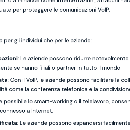
getto a minacce come intercettazioni, attacchi hac
uate per proteggere le comunicazioni VoIP.
 per gli individui che per le aziende:
cazioni
: Le aziende possono ridurre notevolmente i
ente se hanno filiali o partner in tutto il mondo.
ata
: Con il VoIP, le aziende possono facilitare la co
ità come la conferenza telefonica e la condivision
nde possibile lo smart-working o il telelavoro, conse
 connesso a Internet.
ificata
: Le aziende possono espandersi facilmente a