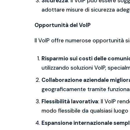
Sicurezza
: Il VoIP può essere sog
adottare misure di sicurezza adeg
Opportunità del VoIP
Il VoIP offre numerose opportunità sia
Risparmio sui costi delle comuni
utilizzando soluzioni VoIP, specialm
Collaborazione aziendale miglior
geograficamente tramite funzional
Flessibilità lavorativa
: Il VoIP re
modo flessibile da qualsiasi luogo
Espansione internazionale sempl