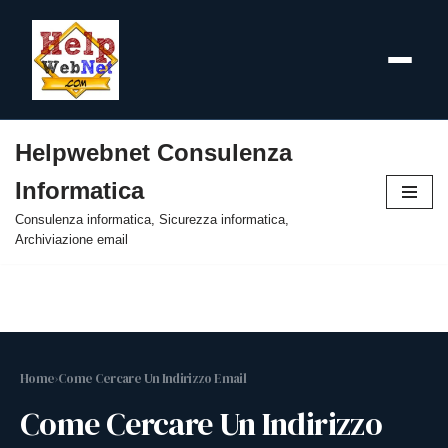
Helpwebnet Consulenza
Vai
Informatica
al
contenuto
Consulenza informatica, Sicurezza informatica,
Archiviazione email
Home
›
Come Cercare Un Indirizzo Email
Come Cercare Un Indirizzo