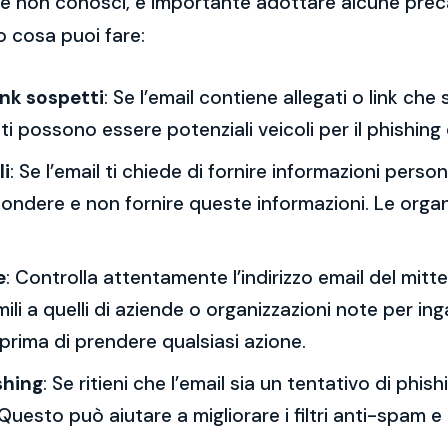
 che non conosci, è importante adottare alcune prec
o cosa puoi fare:
ink sospetti
: Se l’email contiene allegati o link ch
esti possono essere potenziali veicoli per il phishing
li
: Se l’email ti chiede di fornire informazioni per
spondere e non fornire queste informazioni. Le orga
e
: Controlla attentamente l’indirizzo email del mitt
mili a quelli di aziende o organizzazioni note per ing
 prima di prendere qualsiasi azione.
shing
: Se ritieni che l’email sia un tentativo di phi
Questo può aiutare a migliorare i filtri anti-spam e