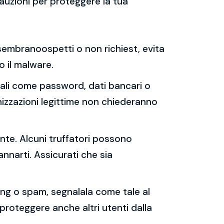
auzioni per proteggere la tua
e sembranoospetti o non richiest, evita
 o il malware.
sonali come password, dati bancari o
nizzazioni legittime non chiederanno
ente. Alcuni truffatori possono
annarti. Assicurati che sia
shing o spam, segnalala come tale al
 proteggere anche altri utenti dalla