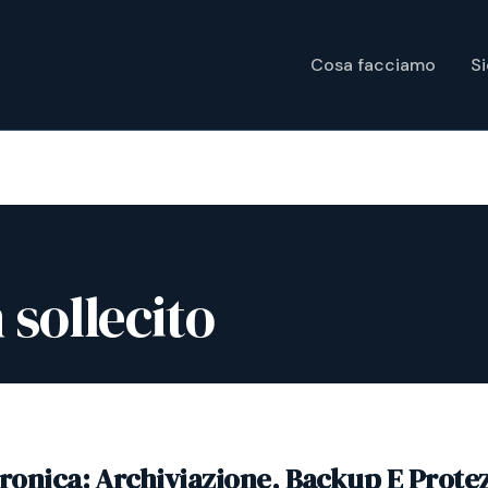
Cosa facciamo
S
sollecito
tronica: Archiviazione, Backup E Prote