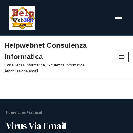
Helpwebnet Consulenza
Vai
Informatica
al
contenuto
Consulenza informatica, Sicurezza informatica,
Archiviazione email
Home
›
Virus Via Email
Virus Via Email