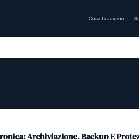
Cosa facciamo
S
tronica: Archiviazione, Backup E Prote