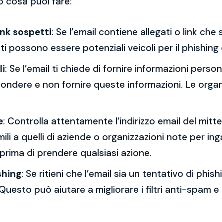
o cosa puoi fare:
ink sospetti
: Se l’email contiene allegati o link ch
esti possono essere potenziali veicoli per il phishing
li
: Se l’email ti chiede di fornire informazioni per
spondere e non fornire queste informazioni. Le orga
e
: Controlla attentamente l’indirizzo email del mitt
mili a quelli di aziende o organizzazioni note per ing
 prima di prendere qualsiasi azione.
shing
: Se ritieni che l’email sia un tentativo di phi
Questo può aiutare a migliorare i filtri anti-spam e