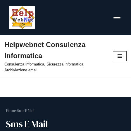
Helpwebnet Consulenza
Vai
Informatica
al
contenuto
Consulenza informatica, Sicurezza informatica,
Archiviazione email
Home
›
Sms E Mail
Sms E Mail