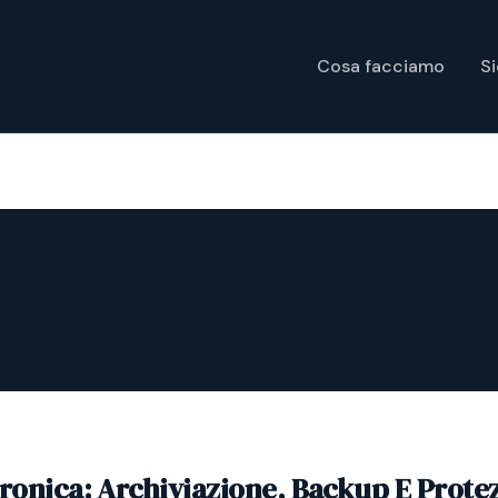
Cosa facciamo
S
tronica: Archiviazione, Backup E Prote