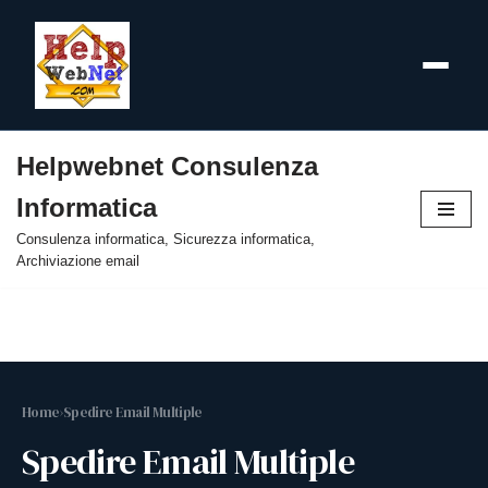
Helpwebnet Consulenza
Vai
Informatica
al
contenuto
Consulenza informatica, Sicurezza informatica,
Archiviazione email
Home
›
Spedire Email Multiple
Spedire Email Multiple