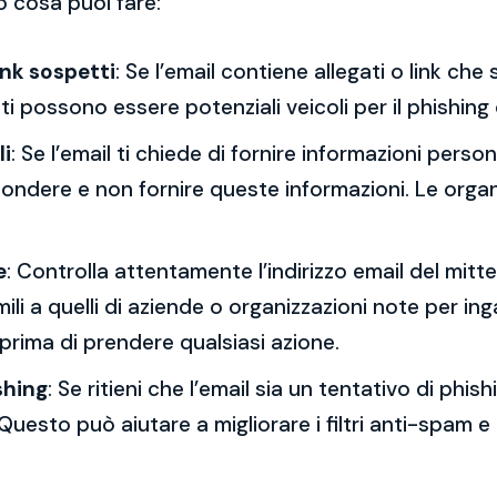
o cosa puoi fare:
ink sospetti
: Se l’email contiene allegati o link ch
esti possono essere potenziali veicoli per il phishing
li
: Se l’email ti chiede di fornire informazioni per
spondere e non fornire queste informazioni. Le orga
e
: Controlla attentamente l’indirizzo email del mitt
mili a quelli di aziende o organizzazioni note per ing
 prima di prendere qualsiasi azione.
shing
: Se ritieni che l’email sia un tentativo di phi
Questo può aiutare a migliorare i filtri anti-spam e