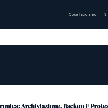
Cosa facciamo
S
tronica: Archiviazione, Backup E Prote