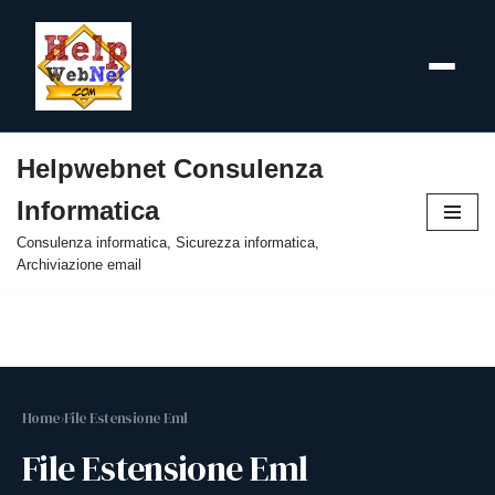
Helpwebnet Consulenza
Vai
Informatica
al
contenuto
Consulenza informatica, Sicurezza informatica,
Archiviazione email
Home
›
File Estensione Eml
File Estensione Eml