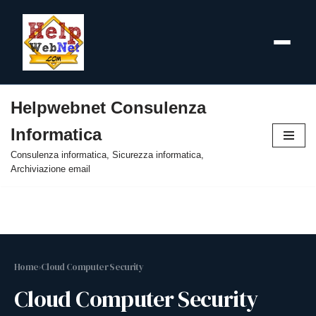
Helpwebnet Consulenza
Vai
Informatica
al
contenuto
Consulenza informatica, Sicurezza informatica,
Archiviazione email
Home
›
Cloud Computer Security
Cloud Computer Security