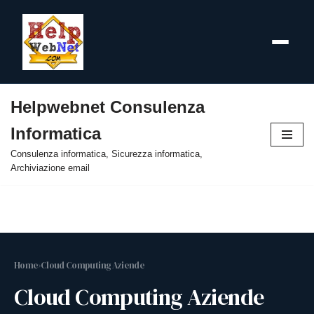
Helpwebnet Consulenza
Vai
Informatica
al
contenuto
Consulenza informatica, Sicurezza informatica,
Archiviazione email
Home
›
Cloud Computing Aziende
Cloud Computing Aziende