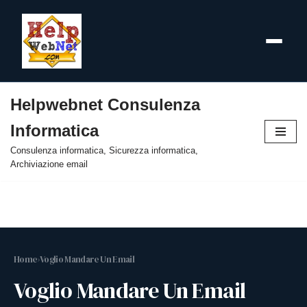
Helpwebnet Consulenza
Vai
Informatica
al
contenuto
Consulenza informatica, Sicurezza informatica,
Archiviazione email
Home
›
Voglio Mandare Un Email
Voglio Mandare Un Email