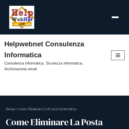
Helpwebnet Consulenza
Vai
Informatica
al
contenuto
Consulenza informatica, Sicurezza informatica,
Archiviazione email
Home
›
Come Eliminare La Posta Elettronica
Come Eliminare La Posta