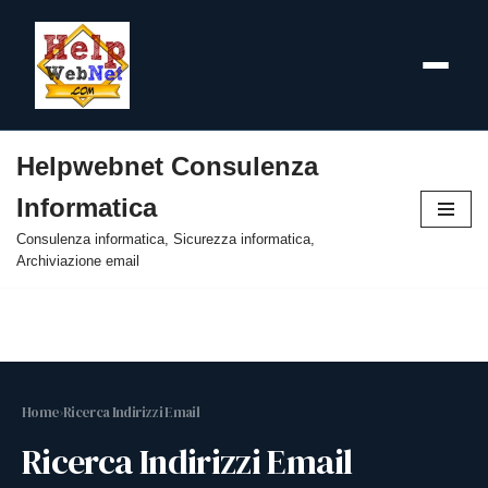
Helpwebnet Consulenza
Vai
Informatica
al
contenuto
Consulenza informatica, Sicurezza informatica,
Archiviazione email
Home
›
Ricerca Indirizzi Email
Ricerca Indirizzi Email