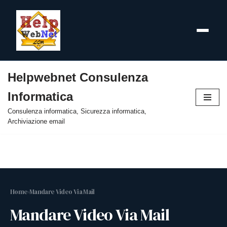
Helpwebnet Consulenza
Vai
Informatica
al
contenuto
Consulenza informatica, Sicurezza informatica,
Archiviazione email
Home
›
Mandare Video Via Mail
Mandare Video Via Mail