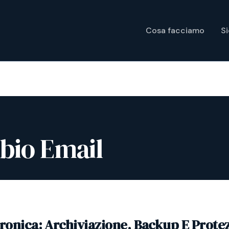
Cosa facciamo
S
bio Email
tronica: Archiviazione, Backup E Prote