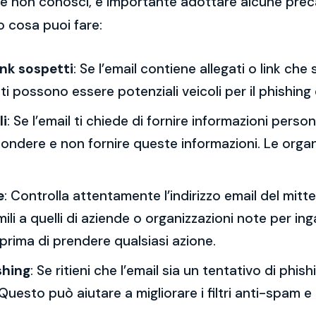
 che non conosci, è importante adottare alcune prec
o cosa puoi fare:
ink sospetti
: Se l’email contiene allegati o link ch
esti possono essere potenziali veicoli per il phishing
li
: Se l’email ti chiede di fornire informazioni per
spondere e non fornire queste informazioni. Le orga
e
: Controlla attentamente l’indirizzo email del mitt
mili a quelli di aziende o organizzazioni note per ing
 prima di prendere qualsiasi azione.
shing
: Se ritieni che l’email sia un tentativo di phi
Questo può aiutare a migliorare i filtri anti-spam e