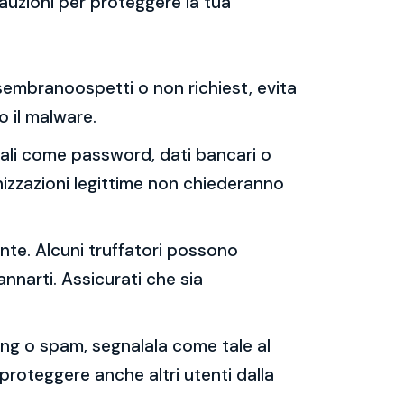
auzioni per proteggere la tua
e sembranoospetti o non richiest, evita
 o il malware.
sonali come password, dati bancari o
nizzazioni legittime non chiederanno
ente. Alcuni truffatori possono
annarti. Assicurati che sia
shing o spam, segnalala come tale al
 proteggere anche altri utenti dalla