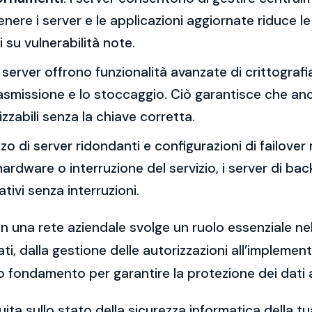
re i server e le applicazioni aggiornate riduce le 
 su vulnerabilità note.
 I server offrono funzionalità avanzate di crittograf
trasmissione e lo stoccaggio. Ciò garantisce che an
zzabili senza la chiave corretta.
lizzo di server ridondanti e configurazioni di failover 
o hardware o interruzione del servizio, i server di 
ivi senza interruzioni.
in una rete aziendale svolge un ruolo essenziale nell
ti, dalla gestione delle autorizzazioni all’implemen
o fondamento per garantire la protezione dei dati az
ita sullo stato della sicurezza informatica della 