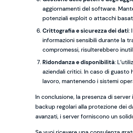
aggiornamenti del software. Mantene
potenziali exploit o attacchi basati
Crittografia e sicurezza dei dati
:
informazioni sensibili durante la 
compromessi, risulterebbero inutili
Ridondanza e disponibilità
: L’uti
aziendali critici. In caso di guast
lavoro, mantenendo i sistemi operat
In conclusione, la presenza di server 
backup regolari alla protezione dei da
avanzati, i server forniscono un solid
Se vuoi ricevere una consulenza gratu