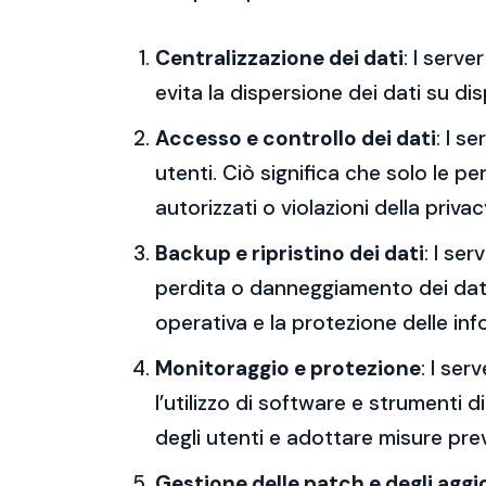
Centralizzazione dei dati
: I serv
evita la dispersione dei dati su dis
Accesso e controllo dei dati
: I s
utenti. Ciò significa che solo le p
autorizzati o violazioni della privac
Backup e ripristino dei dati
: I se
perdita o danneggiamento dei dati,
operativa e la protezione delle inf
Monitoraggio e protezione
: I ser
l’utilizzo di software e strumenti d
degli utenti e adottare misure preve
Gestione delle patch e degli agg