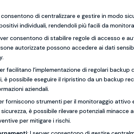
er consentono di centralizzare e gestire in modo sicu
positivi individuali, rendendoli più facili da monito
erver consentono di stabilire regole di accesso e aut
ersone autorizzate possono accedere ai dati sensibil
y.
rver facilitano l’implementazione di regolari backup de
 è possibile eseguire il ripristino da un backup re
ormazioni aziendali.
ver forniscono strumenti per il monitoraggio attivo 
i sicurezza, è possibile rilevare potenziali minacce a
ntive per mitigare i rischi.
iornamenti
: I server consentono di gestire centralm