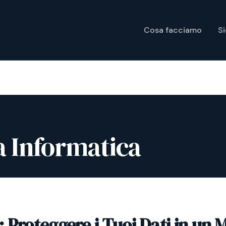
Cosa facciamo
S
a Informatica
 Proteggere i Tuoi Dati in un 