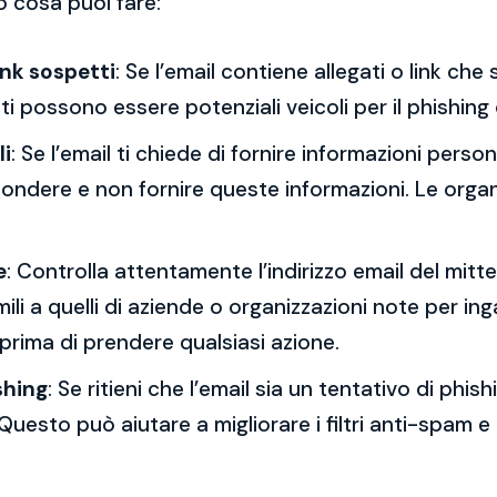
o cosa puoi fare:
ink sospetti
: Se l’email contiene allegati o link ch
esti possono essere potenziali veicoli per il phishing
li
: Se l’email ti chiede di fornire informazioni per
spondere e non fornire queste informazioni. Le orga
e
: Controlla attentamente l’indirizzo email del mitt
mili a quelli di aziende o organizzazioni note per ing
 prima di prendere qualsiasi azione.
shing
: Se ritieni che l’email sia un tentativo di phi
Questo può aiutare a migliorare i filtri anti-spam e