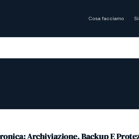
Cosa facciamo
S
tronica: Archiviazione, Backup E Prote