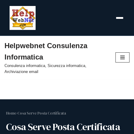
Helpwebnet Consulenza
Vai
Informatica
al
contenuto
Consulenza informatica, Sicurezza informatica,
Archiviazione email
Home
›
Cosa Serve Posta Certificata
Cosa Serve Posta Certificata