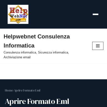
Helpwebnet Consulenza
Vai
Informatica
al
contenuto
Consulenza informatica, Sicurezza informatica,
Archiviazione email
Home
›
Aprire Formato Eml
Aprire Formato Eml