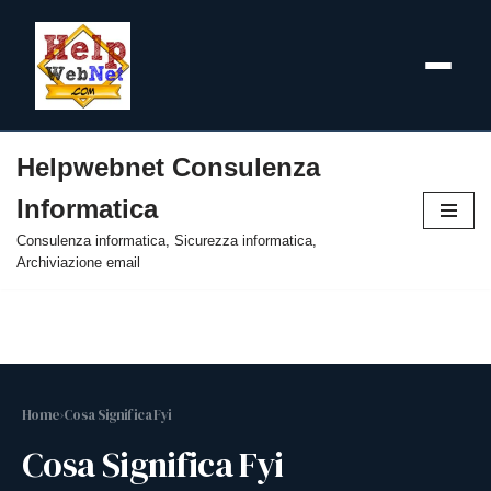
Helpwebnet Consulenza
Vai
Informatica
al
contenuto
Consulenza informatica, Sicurezza informatica,
Archiviazione email
Home
›
Cosa Significa Fyi
Cosa Significa Fyi