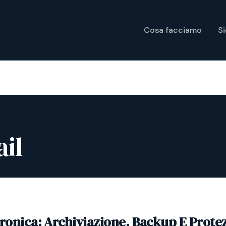
Cosa facciamo
S
il
tronica: Archiviazione, Backup E Prote