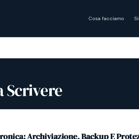
Cosa facciamo
S
a Scrivere
tronica: Archiviazione, Backup E Prote