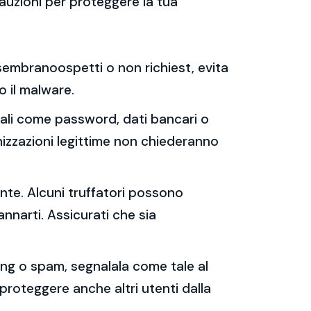
auzioni per proteggere la tua
e sembranoospetti o non richiest, evita
 o il malware.
sonali come password, dati bancari o
nizzazioni legittime non chiederanno
ente. Alcuni truffatori possono
annarti. Assicurati che sia
shing o spam, segnalala come tale al
 proteggere anche altri utenti dalla