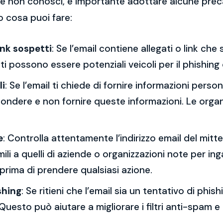
 che non conosci, è importante adottare alcune prec
o cosa puoi fare:
ink sospetti
: Se l’email contiene allegati o link ch
esti possono essere potenziali veicoli per il phishing
li
: Se l’email ti chiede di fornire informazioni per
spondere e non fornire queste informazioni. Le orga
e
: Controlla attentamente l’indirizzo email del mitt
mili a quelli di aziende o organizzazioni note per ing
 prima di prendere qualsiasi azione.
shing
: Se ritieni che l’email sia un tentativo di phi
Questo può aiutare a migliorare i filtri anti-spam e