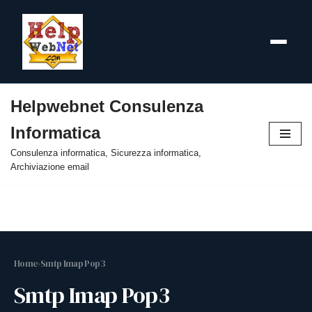
Helpwebnet Consulenza
Vai
Informatica
al
contenuto
Consulenza informatica, Sicurezza informatica,
Archiviazione email
Home
›
Smtp Imap Pop3
Smtp Imap Pop3