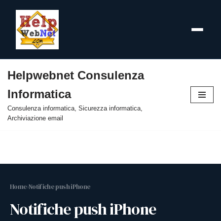
Helpwebnet Consulenza
Vai
Informatica
al
contenuto
Consulenza informatica, Sicurezza informatica,
Archiviazione email
Home
›
Notifiche push iPhone
Notifiche push iPhone