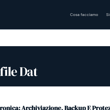
Cosa facciamo
S
ile Dat
tronica: Archiviazione, Backup E Prote