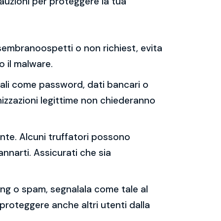
auzioni per proteggere la tua
e sembranoospetti o non richiest, evita
 o il malware.
sonali come password, dati bancari o
nizzazioni legittime non chiederanno
ente. Alcuni truffatori possono
annarti. Assicurati che sia
shing o spam, segnalala come tale al
 proteggere anche altri utenti dalla