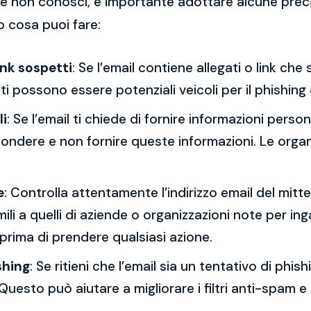
 che non conosci, è importante adottare alcune prec
o cosa puoi fare:
ink sospetti
: Se l’email contiene allegati o link ch
esti possono essere potenziali veicoli per il phishing
li
: Se l’email ti chiede di fornire informazioni per
spondere e non fornire queste informazioni. Le orga
e
: Controlla attentamente l’indirizzo email del mitt
mili a quelli di aziende o organizzazioni note per ing
 prima di prendere qualsiasi azione.
shing
: Se ritieni che l’email sia un tentativo di phi
Questo può aiutare a migliorare i filtri anti-spam e