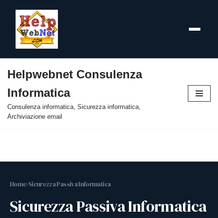
Helpwebnet Consulenza
Vai
Informatica
al
contenuto
Consulenza informatica, Sicurezza informatica,
Archiviazione email
Home
›
Sicurezza Passiva Informatica
Sicurezza Passiva Informatica