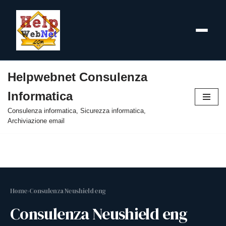
Helpwebnet Consulenza
Vai
Informatica
al
contenuto
Consulenza informatica, Sicurezza informatica,
Archiviazione email
Home
›
Consulenza Neushield eng
Consulenza Neushield eng