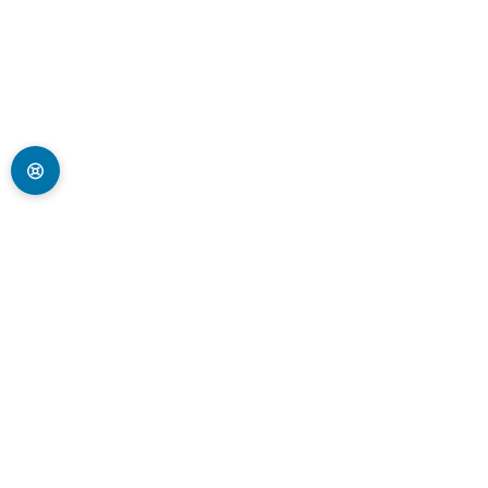
Helpwebnet
Consulenza informatica e sicurezza IT per PMI.