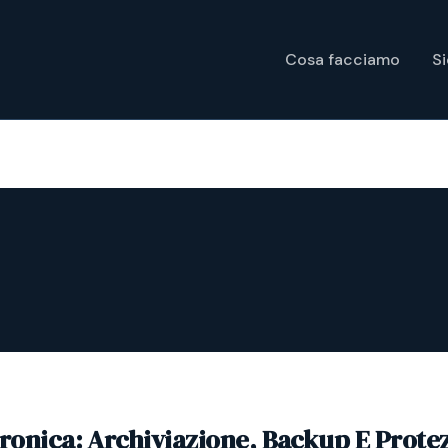
Cosa facciamo
S
tronica: Archiviazione, Backup E Prote