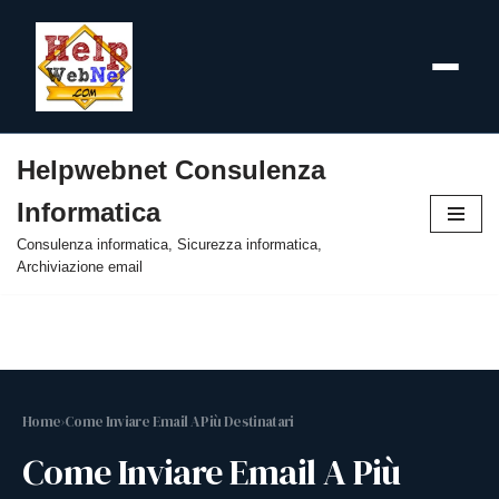
Helpwebnet Consulenza
Vai
Informatica
al
contenuto
Consulenza informatica, Sicurezza informatica,
Archiviazione email
Home
›
Come Inviare Email A Più Destinatari
Come Inviare Email A Più