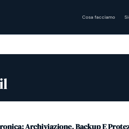
Cosa facciamo
S
il
tronica: Archiviazione, Backup E Prote