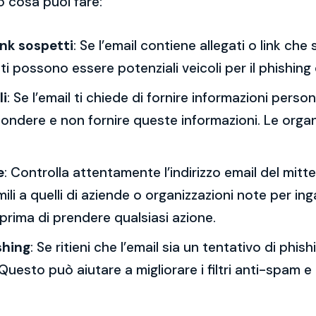
o cosa puoi fare:
ink sospetti
: Se l’email contiene allegati o link ch
esti possono essere potenziali veicoli per il phishing
li
: Se l’email ti chiede di fornire informazioni per
spondere e non fornire queste informazioni. Le orga
e
: Controlla attentamente l’indirizzo email del mitt
mili a quelli di aziende o organizzazioni note per ing
 prima di prendere qualsiasi azione.
shing
: Se ritieni che l’email sia un tentativo di phi
Questo può aiutare a migliorare i filtri anti-spam e