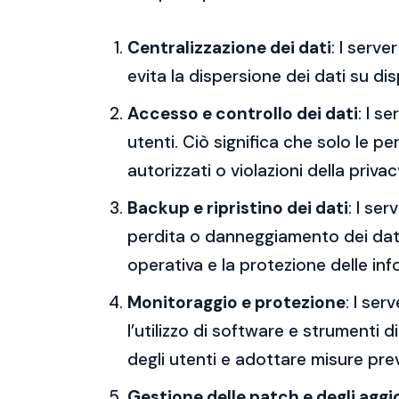
Centralizzazione dei dati
: I serv
evita la dispersione dei dati su dis
Accesso e controllo dei dati
: I s
utenti. Ciò significa che solo le p
autorizzati o violazioni della privac
Backup e ripristino dei dati
: I se
perdita o danneggiamento dei dati,
operativa e la protezione delle inf
Monitoraggio e protezione
: I ser
l’utilizzo di software e strumenti d
degli utenti e adottare misure preve
Gestione delle patch e degli agg