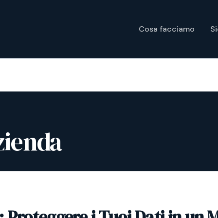
Cosa facciamo
S
zienda
 Proteggere i Tuoi Dati in un 