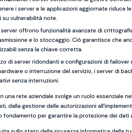
re i server e le applicazioni aggiornate riduce le 
 su vulnerabilità note.
 I server offrono funzionalità avanzate di crittograf
trasmissione e lo stoccaggio. Ciò garantisce che an
zzabili senza la chiave corretta.
lizzo di server ridondanti e configurazioni di failover 
o hardware o interruzione del servizio, i server di 
ivi senza interruzioni.
in una rete aziendale svolge un ruolo essenziale nell
ti, dalla gestione delle autorizzazioni all’implemen
o fondamento per garantire la protezione dei dati az
ita sullo stato della sicurezza informatica della 