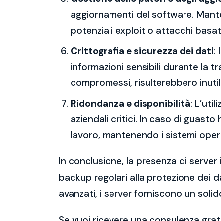
aggiornamenti del software. Mantene
potenziali exploit o attacchi basati
Crittografia e sicurezza dei dati
:
informazioni sensibili durante la 
compromessi, risulterebbero inutili
Ridondanza e disponibilità
: L’uti
aziendali critici. In caso di guast
lavoro, mantenendo i sistemi operat
In conclusione, la presenza di server 
backup regolari alla protezione dei da
avanzati, i server forniscono un solid
Se vuoi ricevere una consulenza gratu