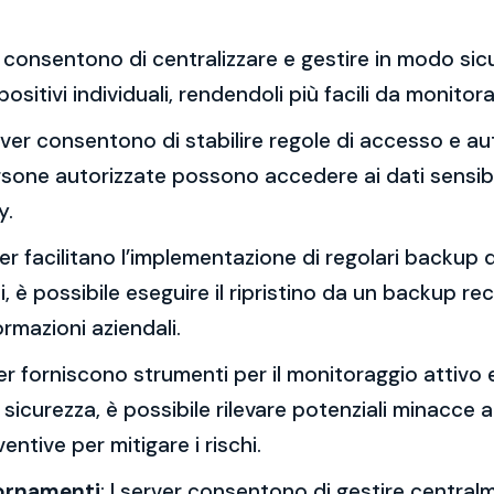
er consentono di centralizzare e gestire in modo sicu
positivi individuali, rendendoli più facili da monito
erver consentono di stabilire regole di accesso e aut
ersone autorizzate possono accedere ai dati sensibil
y.
rver facilitano l’implementazione di regolari backup de
 è possibile eseguire il ripristino da un backup re
ormazioni aziendali.
ver forniscono strumenti per il monitoraggio attivo 
i sicurezza, è possibile rilevare potenziali minacce a
ntive per mitigare i rischi.
iornamenti
: I server consentono di gestire centralm