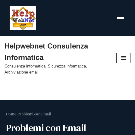
Helpwebnet Consulenza
Vai
Informatica
al
contenuto
Consulenza informatica, Sicurezza informatica,
Archiviazione email
Home
›
Problemi con Email
Problemi con Email