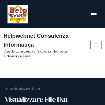
Helpwebnet Consulenza
Vai
Informatica
al
contenuto
Consulenza informatica, Sicurezza informatica,
Archiviazione email
Home
›
Visualizzare File Dat
Visualizzare File Dat