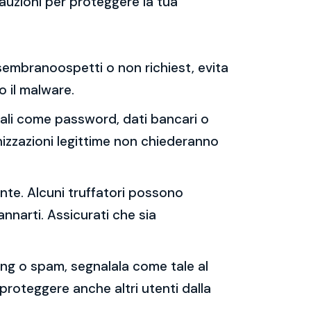
auzioni per proteggere la tua
e sembranoospetti o non richiest, evita
 o il malware.
sonali come password, dati bancari o
nizzazioni legittime non chiederanno
ente. Alcuni truffatori possono
annarti. Assicurati che sia
shing o spam, segnalala come tale al
 proteggere anche altri utenti dalla