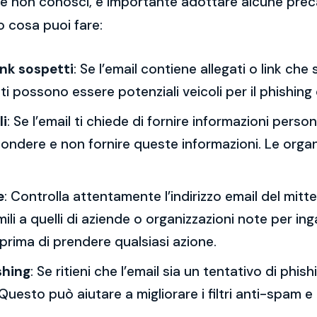
 che non conosci, è importante adottare alcune prec
o cosa puoi fare:
ink sospetti
: Se l’email contiene allegati o link ch
esti possono essere potenziali veicoli per il phishing
li
: Se l’email ti chiede di fornire informazioni per
spondere e non fornire queste informazioni. Le orga
e
: Controlla attentamente l’indirizzo email del mitt
mili a quelli di aziende o organizzazioni note per ing
 prima di prendere qualsiasi azione.
shing
: Se ritieni che l’email sia un tentativo di phi
Questo può aiutare a migliorare i filtri anti-spam e