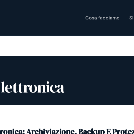
Cosa facciamo
S
lettronica
tronica: Archiviazione, Backup E Prote