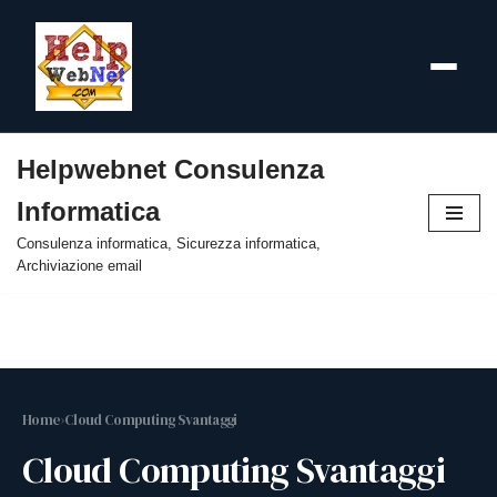
Helpwebnet Consulenza
Vai
Informatica
al
contenuto
Consulenza informatica, Sicurezza informatica,
Archiviazione email
Home
›
Cloud Computing Svantaggi
Cloud Computing Svantaggi