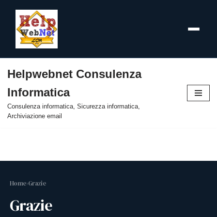
Helpwebnet Consulenza
Vai
Informatica
al
contenuto
Consulenza informatica, Sicurezza informatica,
Archiviazione email
Home
›
Grazie
Grazie