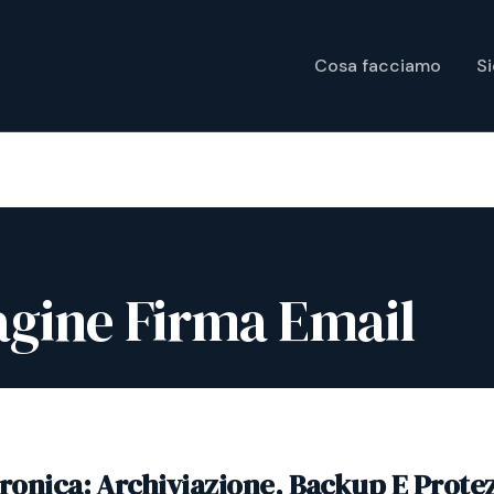
Cosa facciamo
S
gine Firma Email
tronica: Archiviazione, Backup E Prote