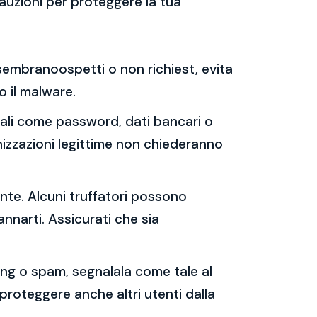
auzioni per proteggere la tua
e sembranoospetti o non richiest, evita
 o il malware.
sonali come password, dati bancari o
nizzazioni legittime non chiederanno
ente. Alcuni truffatori possono
annarti. Assicurati che sia
shing o spam, segnalala come tale al
 proteggere anche altri utenti dalla