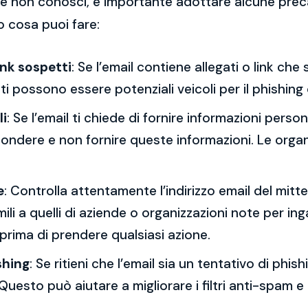
 che non conosci, è importante adottare alcune prec
o cosa puoi fare:
ink sospetti
: Se l’email contiene allegati o link ch
esti possono essere potenziali veicoli per il phishing
li
: Se l’email ti chiede di fornire informazioni per
spondere e non fornire queste informazioni. Le orga
e
: Controlla attentamente l’indirizzo email del mitt
mili a quelli di aziende o organizzazioni note per ing
 prima di prendere qualsiasi azione.
shing
: Se ritieni che l’email sia un tentativo di phi
Questo può aiutare a migliorare i filtri anti-spam e