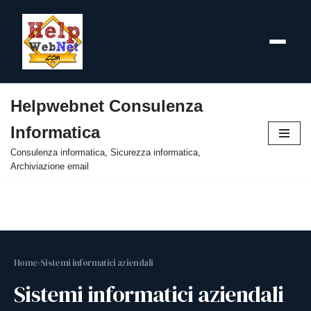
Helpwebnet Consulenza
Vai
Informatica
al
contenuto
Consulenza informatica, Sicurezza informatica,
Archiviazione email
Home
›
Sistemi informatici aziendali
Sistemi informatici aziendali