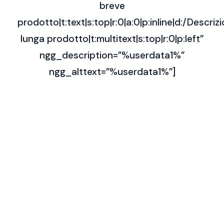
breve
prodotto|t:text|s:top|r:0|a:0|p:inline|d:/Descriz
lunga prodotto|t:multitext|s:top|r:0|p:left”
ngg_description=”%userdata1%”
ngg_alttext=”%userdata1%”]