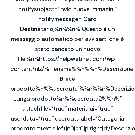
notifysubject=”Invio nuove immagini”
notifymessage=”Caro
Destinatario,%n%%n% Questo è un
messaggio automatico per avvisarti che è
stato caricato un nuovo
file.%n%https://helpwebnet.com/wp-
content/nlz/%filename%%n%%n%Descrizione
Breve
prodotto%n%%userdata1%%n%%n%Descrizio
Lunga prodotto%n%%userdata2%%n%”
attachfile=”true” materialui=”true”
userdata=”true” userdatalabel=”Categoria
prodotto|t:text|s:left|r:0|a:0|p:right|d:/Descrizi