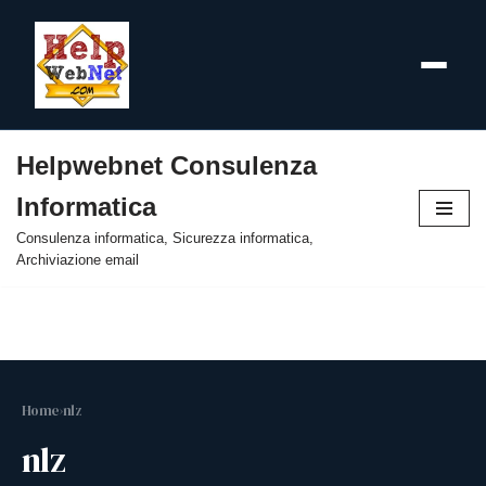
Helpwebnet Consulenza
Vai
Informatica
al
contenuto
Consulenza informatica, Sicurezza informatica,
Archiviazione email
Home
›
nlz
nlz