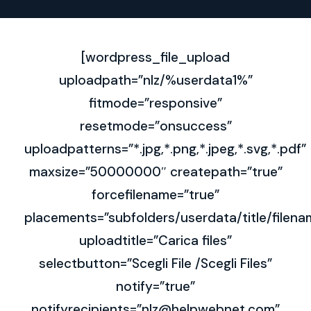
[wordpress_file_upload
uploadpath=”nlz/%userdata1%”
fitmode=”responsive”
resetmode=”onsuccess”
uploadpatterns=”*.jpg,*.png,*.jpeg,*.svg,*.pdf”
maxsize=”50000000″ createpath=”true”
forcefilename=”true”
placements=”subfolders/userdata/title/file
uploadtitle=”Carica files”
selectbutton=”Scegli File /Scegli Files”
notify=”true”
notifyrecipients=”nlz@helpwebnet.com”