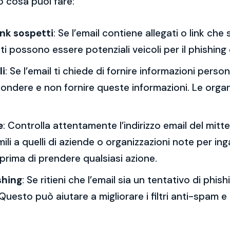
o cosa puoi fare:
ink sospetti
: Se l’email contiene allegati o link ch
esti possono essere potenziali veicoli per il phishing
li
: Se l’email ti chiede di fornire informazioni per
spondere e non fornire queste informazioni. Le orga
e
: Controlla attentamente l’indirizzo email del mitt
mili a quelli di aziende o organizzazioni note per ing
 prima di prendere qualsiasi azione.
shing
: Se ritieni che l’email sia un tentativo di phi
Questo può aiutare a migliorare i filtri anti-spam e