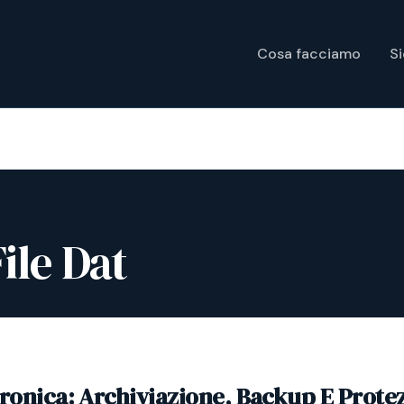
Cosa facciamo
S
ile Dat
tronica: Archiviazione, Backup E Prote