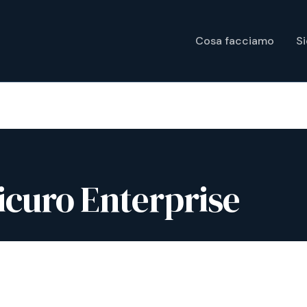
Cosa facciamo
S
curo Enterprise