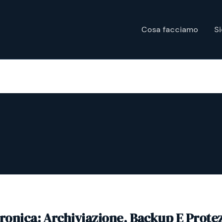
Cosa facciamo
S
tronica: Archiviazione, Backup E Prote