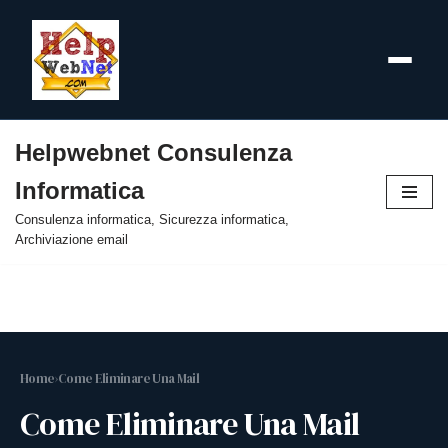
Helpwebnet Consulenza
Vai
Informatica
al
contenuto
Consulenza informatica, Sicurezza informatica,
Archiviazione email
Home
›
Come Eliminare Una Mail
Come Eliminare Una Mail