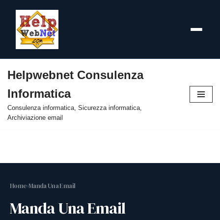
Helpwebnet Consulenza
Vai
Informatica
al
contenuto
Consulenza informatica, Sicurezza informatica,
Archiviazione email
Home
›
Manda Una Email
Manda Una Email